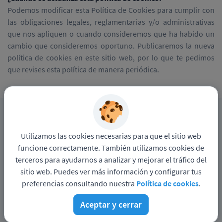
Podemos modificar esta Política de Cookies para cumplir con
las obligaciones legales, reglamentarias y/o administrativas
que nos apliquen o cuando consideremos que ha habido un
cambio que consideremos oportuno. Publicaremos la nueva
política de cookies en este sitio web, por lo que te pedimos
que revises esta política de manera periódica.
Política de privacidad
Sitio web de
POLITECNICO INTERNACIONAL INSTITUCION DE
Utilizamos las cookies necesarias para que el sitio web
EDUCACION SUPERIOR
funcione correctamente. También utilizamos cookies de
terceros para ayudarnos a analizar y mejorar el tráfico del
Funciona con
sitio web. Puedes ver más información y configurar tus
preferencias consultando nuestra
Política de cookies
.
Aceptar y cerrar
© Pandapé, Ltda. Todos los derechos reservados.